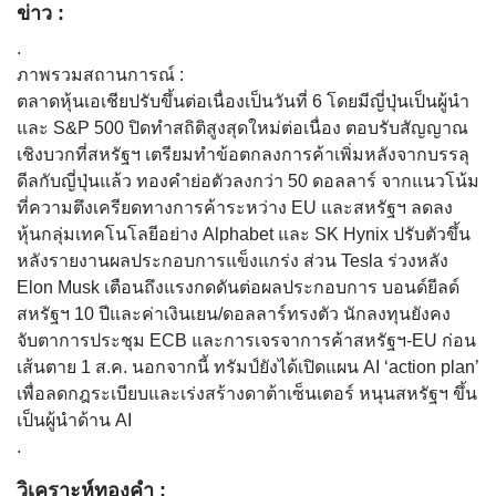
ข่าว :
.
ภาพรวมสถานการณ์ :
ตลาดหุ้นเอเชียปรับขึ้นต่อเนื่องเป็นวันที่ 6 โดยมีญี่ปุ่นเป็นผู้นำ
และ S&P 500 ปิดทำสถิติสูงสุดใหม่ต่อเนื่อง ตอบรับสัญญาณ
เชิงบวกที่สหรัฐฯ เตรียมทำข้อตกลงการค้าเพิ่มหลังจากบรรลุ
ดีลกับญี่ปุ่นแล้ว ทองคำย่อตัวลงกว่า 50 ดอลลาร์ จากแนวโน้ม
ที่ความตึงเครียดทางการค้าระหว่าง EU และสหรัฐฯ ลดลง
หุ้นกลุ่มเทคโนโลยีอย่าง Alphabet และ SK Hynix ปรับตัวขึ้น
หลังรายงานผลประกอบการแข็งแกร่ง ส่วน Tesla ร่วงหลัง
Elon Musk เตือนถึงแรงกดดันต่อผลประกอบการ บอนด์ยีลด์
สหรัฐฯ 10 ปีและค่าเงินเยน/ดอลลาร์ทรงตัว นักลงทุนยังคง
จับตาการประชุม ECB และการเจรจาการค้าสหรัฐฯ-EU ก่อน
เส้นตาย 1 ส.ค. นอกจากนี้ ทรัมป์ยังได้เปิดแผน AI ‘action plan’
เพื่อลดกฎระเบียบและเร่งสร้างดาต้าเซ็นเตอร์ หนุนสหรัฐฯ ขึ้น
เป็นผู้นำด้าน AI
.
วิเคราะห์ทองคำ :