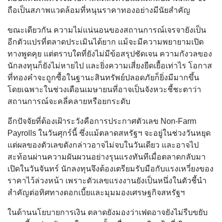
ถือเป็นสภาพแวดล้อมที่หนุนราคาทองอย่างมีนัยสำคัญ
ขณะเดียวกัน ความไม่แน่นอนของสถานการณ์เจรจายังเป็น
อีกตัวแปรที่ตลาดประเมินได้ยาก แม้จะมีความพยายามเปิด
ทางพูดคุย แต่ตราบใดที่ยังไม่มีข้อสรุปชัดเจน ความกังวลของ
นักลงทุนก็ยังไม่หายไป และยิ่งความเสี่ยงยืดเยื้อเท่าไร โอกาส
ที่ทองคำจะถูกซื้อในฐานะสินทรัพย์ปลอดภัยก็ยิ่งมีมากขึ้น
โดยเฉพาะในช่วงเดือนเมษายนที่อาจเป็นจังหวะชี้ชะตาว่า
สถานการณ์จะคลี่คลายหรือยกระดับ
อีกปัจจัยที่ต้องเฝ้าระวังคือการประกาศตัวเลข Non-Farm
Payrolls ในวันศุกร์นี้ ซึ่งแม้ตลาดสหรัฐฯ จะอยู่ในช่วงวันหยุด
แต่ผลของตัวเลขดังกล่าวอาจไม่จบในวันเดียว และอาจไป
สะท้อนผ่านความผันผวนอย่างรุนแรงทันทีเมื่อตลาดกลับมา
เปิดในวันจันทร์ นักลงทุนจึงต้องเตรียมรับมือกับแรงเหวี่ยงของ
ราคาไว้ล่วงหน้า เพราะตัวเลขแรงงานยังเป็นหนึ่งในตัวชี้นำ
สำคัญต่อทิศทางดอกเบี้ยและมุมมองเศรษฐกิจสหรัฐฯ
ในด้านนโยบายการเงิน ตลาดยังมองว่าเฟดอาจยังไม่รีบขยับ