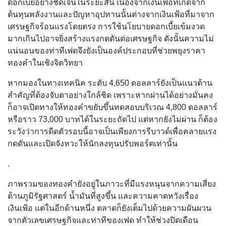
ดอกเบี้ยอย่างชัดเจนในระยะสั้น เนื่องจากเงินเฟ้อที่เกิดจาก
ต้นทุนพลังงานและปัญหาอุปทานนั้นต่างจากเงินเฟ้อที่มาจาก
เศรษฐกิจร้อนแรงโดยตรง การใช้นโยบายดอกเบี้ยเข้มงวด
มากเกินไปอาจยิ่งสร้างแรงกดดันต่อเศรษฐกิจ ดังนั้นความไม่
แน่นอนของท่าทีเฟดจึงยังเป็นองค์ประกอบที่ช่วยพยุงราคา
ทองคำในเชิงจิตวิทยา
หากมองในทางเทคนิค ระดับ 4,650 ดอลลาร์ยังเป็นแนวต้าน
สำคัญที่ต้องจับตาอย่างใกล้ชิด เพราะหากผ่านได้อย่างมั่นคง
ก็อาจเปิดทางให้ทองคำขยับขึ้นทดสอบบริเวณ 4,800 ดอลลาร์
หรือราว 73,000 บาทได้ในระยะถัดไป แต่หากยังไม่ผ่าน ก็ต้อง
ระวังว่าการดีดตัวรอบนี้อาจเป็นเพียงการรีบาวด์เพื่อคลายแรง
กดดันและเปิดจังหวะให้นักลงทุนปรับพอร์ตเท่านั้น
.
ภาพรวมของทองคำยังอยู่ในภาวะที่มีแรงหนุนจากความเสี่ยง
ด้านภูมิรัฐศาสตร์ น้ำมันที่สูงขึ้น และความคาดหวังเรื่อง
เงินเฟ้อ แต่ในอีกด้านหนึ่ง ตลาดก็ยังเต็มไปด้วยความผันผวน
จากตัวเลขเศรษฐกิจและท่าทีของเฟด ทำให้ช่วงปิดเดือน