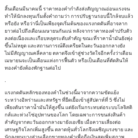
สิ้นเดือนมีนาคมนี้ ราคาทองคำกำลังส่งสัญญาณอ่อนแรงจน
ทำให้นักลงทุนเริ่มตั้งคำถามว่า การปรับฐานรอบนี้ใกล้จบแล้ว
หรือยัง หรือว่านี่เป็นเพียงจุดเริ่มต้นของแรงกดดันที่อาจลาก
ยาวต่อไปถึงเดือนเมษายนกันแน่ หลังจากราคาทองคำปรับตัว
ลงต่อเนื่องและเกือบหลุดระดับสำคัญ ขณะที่ราคาน้ำมันยังพุ่ง
ขึ้นไม่หยุด และสถานการณ์ตึงเครียดในตะวันออกกลางยัง
ไม่มีสัญญาณคลี่คลาย ตลาดจึงเข้าสู่ช่วงวัดใจอีกครั้งว่าเดือน
เมษายนจะเป็นเดือนแห่งการฟื้นตัว หรือเป็นเดือนที่ตัดสินให้
ทองคำยังต้องพักฐานต่อไป
.
แรงกดดันหลักของทองคำในช่วงนี้มาจากความขัดแย้ง
ระหว่างอิหร่านและสหรัฐฯ ที่ยืดเยื้อเข้าสู่สัปดาห์ที่ 5 ซึ่งไม่
เพียงดันราคาน้ำมันให้สูงขึ้น แต่ยังเริ่มกระทบต่อระบบโลจิสติ
กส์และห่วงโซ่อุปทานของโลก โดยเฉพาะการขนส่งสินค้า
สำคัญจากตะวันออกกลางมายังเอเชีย เมื่อความเสี่ยงต่อ
เศรษฐกิจโลกเพิ่มสูงขึ้น ตลาดหุ้นทั่วโลกจึงเผชิญแรงขาย และ
นักลงทุนบางส่วนเลือกขายทองคำเพื่อถือเงินสดเพิ่มสภาพ