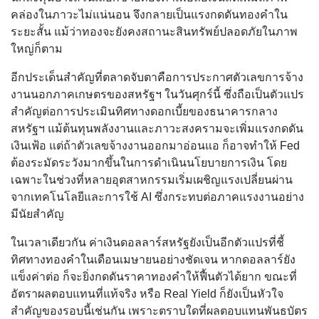
คล่องในภาวะไม่แน่นอน จึงกลายเป็นแรงกดดันทองคำใน
ระยะสั้น แม้ว่าทองจะยังคงสถานะสินทรัพย์ปลอดภัยในภาพ
ใหญ่ก็ตาม
อีกประเด็นสำคัญที่ตลาดจับตาคือการประกาศตัวเลขการจ้าง
งานนอกภาคเกษตรของสหรัฐฯ ในวันศุกร์นี้ ซึ่งถือเป็นตัวแปร
สำคัญต่อการประเมินทิศทางดอกเบี้ยของธนาคารกลาง
สหรัฐฯ แม้ต้นทุนพลังงานและภาวะสงครามจะเพิ่มแรงกดดัน
เงินเฟ้อ แต่ถ้าตัวเลขจ้างงานออกมาอ่อนแอ ก็อาจทำให้ Fed
ต้องระมัดระวังมากขึ้นในการดำเนินนโยบายการเงิน โดย
เฉพาะในช่วงที่หลายอุตสาหกรรมเริ่มเผชิญแรงเปลี่ยนผ่าน
จากเทคโนโลยีและการใช้ AI ซึ่งกระทบต่อภาคแรงงานอย่าง
มีนัยสำคัญ
ในเวลาเดียวกัน ค่าเงินดอลลาร์สหรัฐยังเป็นอีกตัวแปรที่ชี้
ทิศทางทองคำในเดือนเมษายนอย่างชัดเจน หากดอลลาร์ยัง
แข็งค่าต่อ ก็จะยิ่งกดดันราคาทองคำให้ฟื้นตัวได้ยาก ขณะที่
อัตราผลตอบแทนที่แท้จริง หรือ Real Yield ก็ยังเป็นหัวใจ
สำคัญของรอบนี้เช่นกัน เพราะตราบใดที่ผลตอบแทนพันธบัตร