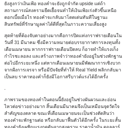
ยังสูงกว่าเงินเฟ้อ ทองคำจะยังถูกจำกัด upside แต่ถ้า
สถานการณ์สงครามยืดเยื้อจนทำให้เงินเฟ้อเร่งตัวขึ้นเหนือ
ดอกเบี้ยเมื่อไร ทองคำจะกลับมาโดดเด่นทันทีในฐานะ
สินทรัพย์ที่รักษามูลค่าได้ดีที่สุดในภาวะความเสี่ยงสูง
สุดท้ายที่ต้องจับตาอย่างมากคือการปิดแท่งกราฟรายเดือนใน
วันที่ 31 มีนาคม ซึ่งมีความหมายต่อบรรยากาศการลงทุนทั้ง
เดือนเมษายน หากกราฟรายเดือนปิดลบ ก็อาจทำให้แรงเก็ง
กำไรชะลอลง และสร้างภาพจำว่าทองคำยังอยู่ในช่วงพักฐาน
ต่อไปอีกระยะหนึ่ง แต่หากเดือนเมษายนมีพัฒนาการเชิงบวก
จากฝั่งการเจรจา หรือมีปัจจัยที่ทำให้ Real Yield พลิกกลับมา
เป็นลบ ราคาทองคำก็ยังมีโอกาสรีบาวด์แรงได้อีกครั้ง
.
ภาพรวมของทองคำในตอนนี้ยังอยู่ในช่วงผันผวนและอ่อน
ไหวต่อข่าวอย่างมาก สิ้นเดือนมีนาคมจึงเป็นเหมือนจุดวัดใจ
สำคัญของตลาด ขณะที่เดือนเมษายนจะเป็นช่วงตัดสินว่า
ทองคำจะพักฐานต่อ หรือกลับมาฟื้นตัวได้อีกครั้ง ในระยะสั้น
ทองคำยังเผชิญแรงกดดันจากสงคราม ราคาน้ำมัน ดอลลาร์