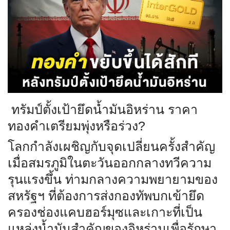
ทรัมป์ตั้งเป้ายึดน้ำมันอิหร่าน ราคา
ทองคำเตรียมพุ่งหรือร่วง?
โลกกำลังเผชิญกับจุดเปลี่ยนครั้งสำคัญ
เมื่อสมรภูมิในตะวันออกกลางทวีความ
รุนแรงขึ้น ท่ามกลางความพยายามของ
สหรัฐฯ ที่ต้องการส่งกองทัพบกเข้ายึด
ครองช่องแคบฮอร์มุซและเกาะที่เป็น
แหล่งน้ำมันสำคัญของอิหร่านเพื่อรักษา