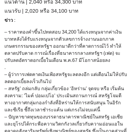
แนวต้าน | 2,040 หรือ 34,300 บาท
แนวรับ | 2,020 หรือ 34,100 บาท
ข่าว
:
– ราคาทองคำขึ้นไปทดสอบ 34,200 ได้แรงหนุนจากค่าเงิน
บาทหลังได้รับแรงหนุนจากตัวเลขการจ้างงานนอกภาค
เกษตรกรรมของสหรัฐฯ ออกมาดีกว่าที่คาดการณ์ไว้ ทำให้
ตลาดปรับคาด การณ์เรื่องที่ธนาคารกลางสหรัฐฯ (เฟด) จะ
ปรับลดอัตราดอกเบี้ยในเดือน พ.ค.67 มีโอกาสน้อยลง
.
– ผู้ว่าการเฟดคาดเงินเฟ้อสหรัฐจะลดลงอีก แต่เตือนไม่ให้ปรับ
ลดดอกเบี้ยลงเร็วเกินไป
– สหรัฐ’ ถล่มกลับ กลุ่มเกี่ยวข้อง ‘อิหร่าน’ จุดจบ หรือ เริ่มต้น
สงคราม: ‘ไมค์ ปอมเปโอ’ ประเมินสถานการณ์ สหรัฐโจมตี
ทางอากาศกลุ่มกองกำลังที่อิหร่านให้การสนับสนุน ในอิรัก
และซีเรีย ชี้ถึงเวลาชำระแค้น แต่เกรงไม่จบแค่นี้
– ปัญหาขาดทุนของบรรดาธนาคารพาณิชย์ในสหรัฐ เอเชีย
และยุโรปได้กระพือความวิตกกังวลเกี่ยวกับความอ่อนแอใน
ตลาดอสังหาริมทรัพย์เชิงพาณิชย์ของสหรัฐ ซึ่งเป็นภาคส่วนที่