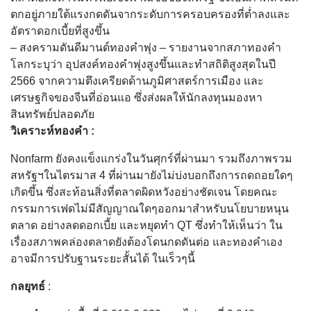
ตกอยู่ภายใต้แรงกดดันจากระดับการครอบครองที่ต่ำลงและ
อัตราดอกเบี้ยที่สูงขึ้น
– สงครามดันดีมานด์ทองคำพุ่ง – รายงานจากสภาทองคำ
โลกระบุว่า อุปสงค์ทองคำพุ่งสูงขึ้นและทำสถิติสูงสุดในปี
2566 จากความตึงเครียดด้านภูมิศาสตร์การเมือง และ
เศรษฐกิจของจีนที่อ่อนแอ ซึ่งส่งผลให้นักลงทุนมองหา
สินทรัพย์ปลอดภัย
วิเคราะห์ทองคำ :
Nonfarm ยังคงแข็งแกร่งในวันศุกร์ที่ผ่านมา รวมถึงภาพรวม
สหรัฐฯในไตรมาส 4 ที่ผ่านมายังไม่บ่งบอกถึงการถดถอยใดๆ
เกิดขึ้น ซึ่งสะท้อนสิ่งที่ตลาดผิดหวังอย่างชัดเจน โดยคณะ
กรรมการเฟดไม่มีสัญญาณใดๆออกมาสำหรับนโยบายหนุน
ตลาด อย่างลดดอกเบี้ย และหยุดทำ QT ซึ่งทำให้เห็นว่า ใน
เรื่องสภาพคล่องตลาดยังต้องโดนกดดันต่อ และทองคำเอง
อาจมีการปรับฐานระยะสั้นได้ ในเร็วๆนี้
กลยุทธ์
: