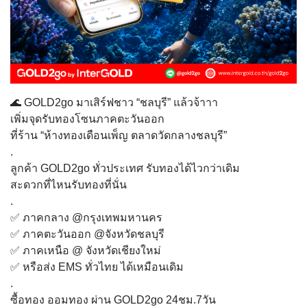
🌊 GOLD2go มาเสิร์ฟชาว “ชลบุรี” แล้วจ้าาา
เพิ่มจุดรับทองโซนภาคตะวันออก
ที่ร้าน “ห้างทองเดือนเพ็ญ ตลาดวัดกลางชลบุรี”
.
ลูกค้า GOLD2go ทั่วประเทศ รับทองได้ไวกว่าเดิม
สะดวกที่ไหนรับทองที่นั่น
.
✅ ภาคกลาง @กรุงเทพมหานคร
✅ ภาคตะวันออก @จังหวัดชลบุรี
✅ ภาคเหนือ @ จังหวัดเชียงใหม่
✅ หรือส่ง EMS ทั่วไทย ได้เหมือนเดิม
.
ซื้อทอง ออมทอง ผ่าน GOLD2go 24ชม.7วัน