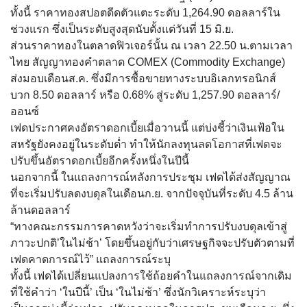
ทั้งนี้ ราคาทองสปอตดีดตัวแตะระดับ 1,264.90 ดอลลาร์ใน
ช่วงแรก ซึ่งเป็นระดับสูงสุดนับตั้งแต่วันที่ 15 มิ.ย.
ส่วนราคาทองในตลาดฟิวเจอร์นั้น ณ เวลา 22.50 น.ตามเวลา
ไทย สัญญาทองคำตลาด COMEX (Commodity Exchange)
ส่งมอบเดือนส.ค. ซึ่งมีการซื้อขายทางระบบอิเลกทรอนิกส์
บวก 8.50 ดอลลาร์ หรือ 0.68% สู่ระดับ 1,257.90 ดอลลาร์/
ออนซ์
เฟดประกาศคงอัตราดอกเบี้ยเมื่อวานนี้ แต่บ่งชี้ว่าเงินเฟ้อใน
สหรัฐยังคงอยู่ในระดับต่ำ ทำให้นักลงทุนลดโอกาสที่เฟดจะ
ปรับขึ้นอัตราดอกเบี้ยอีกครั้งหนึ่งในปีนี้
นอกจากนี้ ในแถลงการณ์หลังการประชุม เฟดได้ส่งสัญญาณ
ที่จะเริ่มปรับลดงบดุลในเดือนก.ย. จากปัจจุบันที่ระดับ 4.5 ล้าน
ล้านดอลลาร์
“ทางคณะกรรมการคาดหวังว่าจะเริ่มทำการปรับงบดุลเข้าสู่
ภาวะปกติ’ในไม่ช้า’ โดยขึ้นอยู่กับว่าเศรษฐกิจจะปรับตัวตามที่
เฟดคาดการณ์ไว้” แถลงการณ์ระบุ
ทั้งนี้ เฟดได้เปลี่ยนแปลงการใช้ถ้อยคำในแถลงการณ์จากเดิม
ที่ใช้คำว่า ‘ในปีนี้’ เป็น ‘ในไม่ช้า’ ซึ่งนักวิเคราะห์ระบุว่า