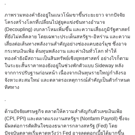
.
ภาพรวมทองคำยังอยู่ในแนวโน้มขาขึ้นระยะยาว จากปัจจัย
โครงสร้างโลกที่เปลี่ยนไปสู่ยุคแข่งขันทางอำนาจ
(Decoupling) งบกลาโหมเพิ่มขึ้น และความเสี่ยงภูมิรัฐศาสตร์
ที่ยังไม่คลี่คลาย โดยเฉพาะประเด็นสหรัฐฯ–อิหร่าน และความ
เสี่ยงต่อเส้นทางพลังงานสำคัญอย่างช่องแคบฮอร์มุซ ซึ่งอาจ
กระทบเงินเฟ้อ ต้นทุนพลังงาน และค่าเงินทั่วโลก ทำให้
ทองคำยังมีสถานะเป็นสินทรัพย์เชิงยุทธศาสตร์ อย่างไรก็ตาม
ในระยะสั้นราคาทองยังอยู่ในช่วงพักตัวแบบ Sideway หลัง
จากการปรับฐานก่อนหน้า เนื่องจากเงินทุนรายใหญ่กำลังรอ
จังหวะสะสมใหม่ และตลาดรอเหตุการณ์สำคัญเป็นตัวกำหนด
ทิศทาง
.
ด้านปัจจัยเศรษฐกิจ ตลาดให้ความสำคัญกับตัวเลขเงินเฟ้อ
(CPI, PPI) และตลาดแรงงานสหรัฐฯ (Nonfarm Payroll) ซึ่งจะ
มีผลต่อการตัดสินใจของธนาคารกลางสหรัฐ (Fed) โดย
ปัจจุบันตลาดเริ่มคาดหวังว่า Fed อาจลดดอกเบี้ยได้มากขึ้น