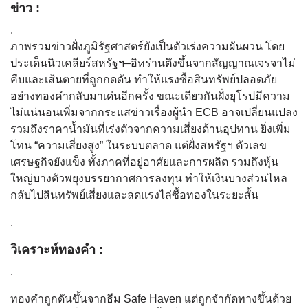
ข่าว :
.
ภาพรวมข่าวฝั่งภูมิรัฐศาสตร์ยังเป็นตัวเร่งความผันผวน โดย
ประเด็นนิวเคลียร์สหรัฐฯ–อิหร่านตึงขึ้นจากสัญญาณเจรจาไม่
คืบและเส้นตายที่ถูกกดดัน ทำให้แรงซื้อสินทรัพย์ปลอดภัย
อย่างทองคำกลับมาเด่นอีกครั้ง ขณะเดียวกันฝั่งยุโรปมีความ
ไม่แน่นอนเพิ่มจากกระแสข่าวเรื่องผู้นำ ECB อาจเปลี่ยนแปลง
รวมถึงราคาน้ำมันที่เร่งตัวจากความเสี่ยงด้านอุปทาน ยิ่งเพิ่ม
โทน “ความเสี่ยงสูง” ในระบบตลาด แต่ฝั่งสหรัฐฯ ตัวเลข
เศรษฐกิจยังแข็ง ทั้งภาคที่อยู่อาศัยและการผลิต รวมถึงหุ้น
ใหญ่บางตัวพยุงบรรยากาศการลงทุน ทำให้เงินบางส่วนไหล
กลับไปสินทรัพย์เสี่ยงและลดแรงไล่ซื้อทองในระยะสั้น
.
วิเคราะห์ทองคำ :
.
ทองคำถูกดันขึ้นจากธีม Safe Haven แต่ถูกจำกัดทางขึ้นด้วย