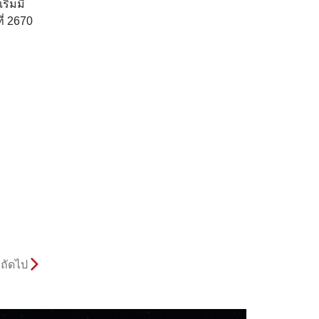
ริ่มมี
ี่ 2670
ถัดไป