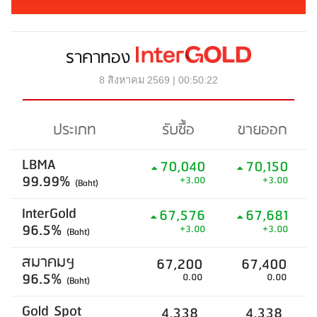
ราคาทอง
8 สิงหาคม 2569 | 00:50:22
ประเภท
รับซื้อ
ขายออก
LBMA
70,040
70,150
99.99%
+3.00
+3.00
(Baht)
InterGold
67,576
67,681
96.5%
+3.00
+3.00
(Baht)
สมาคมฯ
67,200
67,400
96.5%
0.00
0.00
(Baht)
Gold Spot
4,338
4,338