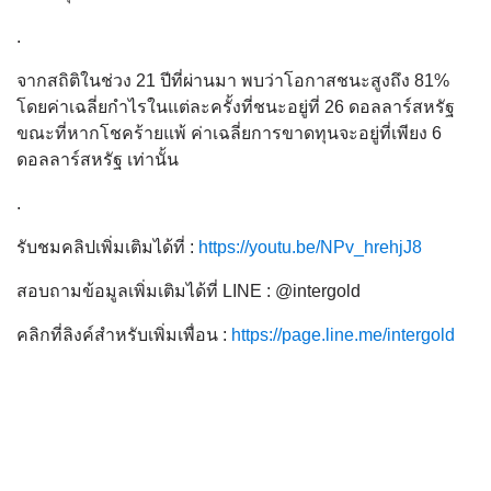
.
จากสถิติในช่วง 21 ปีที่ผ่านมา พบว่าโอกาสชนะสูงถึง 81%
โดยค่าเฉลี่ยกำไรในแต่ละครั้งที่ชนะอยู่ที่ 26 ดอลลาร์สหรัฐ
ขณะที่หากโชคร้ายแพ้ ค่าเฉลี่ยการขาดทุนจะอยู่ที่เพียง 6
ดอลลาร์สหรัฐ เท่านั้น
.
รับชมคลิปเพิ่มเติมได้ที่ :
https://youtu.be/NPv_hrehjJ8
สอบถามข้อมูลเพิ่มเติมได้ที่ LINE : @intergold
คลิกที่ลิงค์สำหรับเพิ่มเพื่อน :
https://page.line.me/intergold