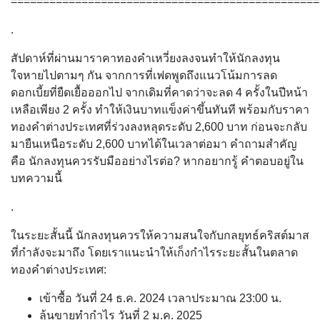
================================================
.
สัปดาห์ที่ผ่านมาราคาทองคำเหวี่ยงลงจนทำให้นักลงทุน
ใจหายไปตามๆ กัน จากการที่เฟดพูดถึงแนวโน้มการลด
ดอกเบี้ยที่ยืดเยื้อออกไป จากเดิมที่คาดว่าจะลด 4 ครั้งในปีหน้า
เหลือเพียง 2 ครั้ง ทำให้เงินบาทแข็งค่าขึ้นทันที พร้อมกับราคา
ทองคำต่างประเทศที่ร่วงลงหลุดระดับ 2,600 บาท ก่อนจะกลับ
มายืนเหนือระดับ 2,600 บาทได้ในเวลาต่อมา คำถามสำคัญ
คือ นักลงทุนควรรับมืออย่างไรต่อ? หากอยากรู้ คำตอบอยู่ใน
บทความนี้
.
ในระยะสั้นนี้ นักลงทุนควรให้ความสนใจกับกลยุทธ์คริสต์มาส
ที่กำลังจะมาถึง โดยเราแนะนำให้เก็งกำไรระยะสั้นในตลาด
ทองคำต่างประเทศ:
เข้าซื้อ วันที่ 24 ธ.ค. 2024 เวลาประมาณ 23:00 น.
ลุ้นขายทำกำไร วันที่ 2 ม.ค. 2025