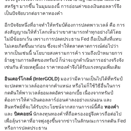
สหรัฐฯ มากขึ้น ในมุมมองนี้ การอ่อนค่าของเงินดอลลาร์จึง
เป็นปัจจัยบวกต่อราคาทองคำ
อีกปัจจัยหนึ่งที่อาจทำให้ทรัมป์ต้องการปลดพาวเวลล์ คือ การ
ส่งสัญญาณให้ทั่วโลกเห็นว่าเขาสามารถทำทุกอย่างได้โดย
ไม่มีข้อยกเว้น เพราะการปลดประธาน Fed ถือเป็นสิ่งที่แทบ
ไม่เคยเกิดขึ้นมาก่อน ซึ่งจะทำให้ตลาดคาดการณ์ต่อไปว่า
หากเป็นเช่นนี้ นโยบายสงครามการค้า รวมถึงเป้าหมายการ
ย้ายฐานการผลิตของทรัมป์ ก็น่าจะถูกดำเนินการอย่างจริงจัง
เช่นกัน ด้วยเหตุนี้เอง ราคาทองคำจึงได้รับแรงหนุนเพิ่มเติม
อินเตอร์โกลด์ (InterGOLD)
มองว่ามีความเป็นไปได้ที่ทรัมป์
จะปลดพาวเวลล์ออกจากตำแหน่ง หรือไม่ก็ใช้วิธีอื่นในการ
กดดันให้พาวเวลล์ยอมลดอัตราดอกเบี้ย เนื่องจากทรัมป์
ต้องการให้ค่าเงินดอลลาร์อ่อนค่าลงอย่างแน่นอน และ
สินทรัพย์ที่จะได้รับประโยชน์จากสถานการณ์นี้คือ
ทองคำ
และ
บิตคอยน์
นักลงทุนทองคำที่ถือครองอยู่จึงควรถือต่อไป
เพื่อลุ้นราคาที่อาจพุ่งสูงขึ้นจากข่าวในลักษณะการกดดัน Fed
หรือการปลดประธาน