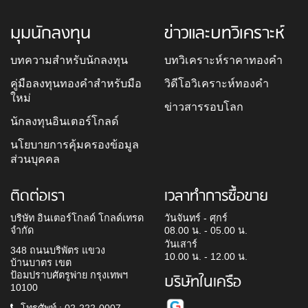
มุมนักลงทุน
ข่าวและบทวิเคราะห์
บทความสำหรับนักลงทุน
บทวิเคราะห์ราคาทองคำ
คู่มือลงทุนทองคำสำหรับมือ
วิดีโอวิเคราะห์ทองคำ
ใหม่
ข่าวสารรอบโลก
นักลงทุนอินเตอร์โกลด์
นโยบายการคุ้มครองข้อมูล
ส่วนบุคคล
ติดต่อเรา
เวลาทำการซื้อขาย
บริษัท อินเตอร์โกลด์ โกลด์เทรด
วันจันทร์ - ศุกร์
จำกัด
08.00 น. - 05.00 น.
วันเสาร์
348 ถนนบริพัตร แขวง
10.00 น. - 12.00 น.
บ้านบาตร เขต
ป้อมปราบศัตรูพ่าย กรุงเทพฯ
บริษัทในเครือ
10100
โทรศัพท์ : 02-222-0007