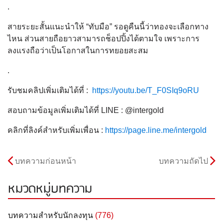
.
สายระยะสั้นแนะนำให้ “ทับมือ” รอดูคืนนี้ว่าทองจะเลือกทาง
ไหน ส่วนสายถือยาวสามารถช็อปปิ้งได้ตามใจ เพราะการ
ลงแรงถือว่าเป็นโอกาสในการทยอยสะสม
.
รับชมคลิปเพิ่มเติมได้ที่ :
https://youtu.be/T_F0SIq9oRU
สอบถามข้อมูลเพิ่มเติมได้ที่ LINE : @intergold
คลิกที่ลิงค์สำหรับเพิ่มเพื่อน :
https://page.line.me/intergold
บทความก่อนหน้า
บทความถัดไป
หมวดหมู่บทความ
บทความสำหรับนักลงทุน
(776)