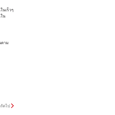
ในเร็วๆ
นใน
่นตาม
ถัดไป