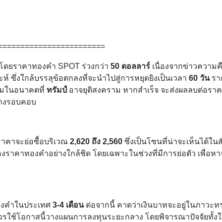
========================
โดยราคาทองคำ SPOT ร่วงกว่า
50 ดอลลาร์
เนื่องจากข่าวความค
์ ซึ่งใกล้บรรลุข้อตกลงที่จะนำไปสู่การหยุดยิงเป็นเวลา
60 วัน
รา
้มในอนาคตที่
ทรัมป์
อาจยุติสงคราม หากสำเร็จ จะส่งผลลบต่อรา
่างรอบคอบ
าคาจะย่อซื้อบริเวณ
2,620 ถึง 2,560
ซึ่งเป็นโซนที่น่าจะเห็นได้ในสั
าคาทองคำอย่างใกล้ชิด โดยเฉพาะในช่วงที่มีการย่อตัว เพื่อหาจ
าทองคำในประเทศ
3-4 เดือน
ต่อจากนี้ คาดว่าเงินบาทจะอยู่ในภาวะท
วรใช้โอกาสนี้วางแผนการลงทุนระยะกลาง โดยพิจารณาปัจจัยทั้ง