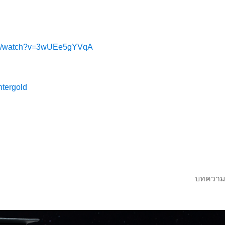
com/watch?v=3wUEe5gYVqA
ntergold
บทความ