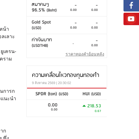
สมาคมฯ
-
-
96.5%
(Baht)
0.00
0.00
Gold Spot
-
-
(USD)
0.00
0.00
หน้า
บอลเลาะ
ค่าเงินบาท
-
-
(USDTHB)
0.00
ยูเครน-
ราคาทองคำย้อนหลัง
งคราม
ความเคลื่อนไหวกองทุนทองคำ
9 สิงหาคม 2569 | 20:30:02
าณการก
SPDR (ton)
HUI
(USD)
(USD)
จึงแนะนำ
0.00
218.53
0.00
0.67
หาก
ซึ่ง