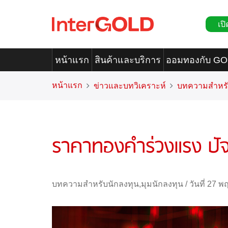
เปิ
หน้าแรก
สินค้าและบริการ
ออมทองกับ G
หน้าแรก
ข่าวและบทวิเคราะห์
บทความสำหรั
ราคาทองคำร่วงแรง ปัจจ
บทความสำหรับนักลงทุน
,
มุมนักลงทุน
/
วันที่ 27 