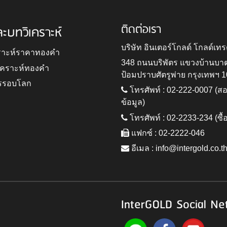
ติดต่อเรา
ละบทวิเคราะห์
บริษัท อินเตอร์โกลด์ โกลด์เทร
ราะห์ราคาทองคำ
348 ถนนบริพัตร แขวงบ้านบา
ิเคราะห์ทองคำ
ป้อมปราบศัตรูพ่าย กรุงเทพฯ 
รรอบโลก
โทรศัพท์ : 02-222-0007 (
ข้อมูล)
โทรศัพท์ : 02-2233-234 (ซื้
แฟกซ์ : 02-2222-046
อีเมล :
info@intergold.co.t
InterGOLD Social Ne