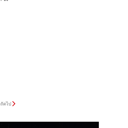
ถัดไป