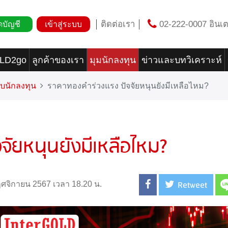
ติดต่อเรา
02-222-0007 อินเต
ดบัญชี
เข้าสู่ระบบ
OLD2go
ลูกค้าของเรา
มุมนักลงทุน
ข่าวและบทวิเคราะห์
บนักลงทุน
ราคาทองคำร่วงแรง ปัจจัยหนุนยังมีเหลือไหม?
ัยหนุนยังมีเหลือไหม?
Retweet
พฤศจิกายน 2567 เวลา 18.20 น.