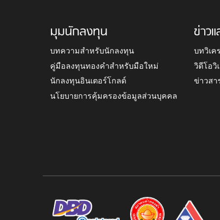
มุมนักลงทุน
ข่าวแ
บทความสำหรับนักลงทุน
บทวิเค
คู่มือลงทุนทองคำสำหรับมือใหม่
วิดีโอว
นักลงทุนอินเตอร์โกลด์
ข่าวสา
นโยบายการคุ้มครองข้อมูลส่วนบุคคล