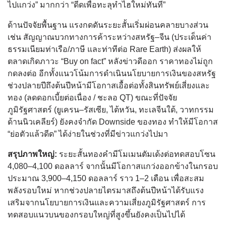
ไปแกว่ง” มากกว่า “ดีดเพื่อทะลุทำไฮใหม่ทันที”
ด้านปัจจัยพื้นฐาน แรงกดดันระยะสั้นเริ่มผ่อนคลายบางส่วน
เช่น สัญญาณบวกทางการค้าระหว่างสหรัฐ–จีน (ประเด็นค่า
ธรรมเนียมท่าเรือ/ภาษี และท่าทีต่อ Rare Earth) ส่งผลให้
ตลาดเกิดภาวะ “Buy on fact” หลังข่าวดีออก ราคาทองไม่ถูก
กดลงต่อ อีกทั้งแนวโน้มการดำเนินนโยบายการเงินของสหรัฐ
ช่วงปลายปีถึงต้นปีหน้ามีโอกาสเอื้อต่อทั้งสินทรัพย์เสี่ยงและ
ทอง (ลดดอกเบี้ยต่อเนื่อง / ชะลอ QT) ขณะที่ปัจจัย
ภูมิรัฐศาสตร์ (ยูเครน–รัสเซีย, ไต้หวัน, ทะเลจีนใต้, วาทกรรม
ด้านนิวเคลียร์) ยังคงจำกัด Downside ของทอง ทำให้มีโอกาส
“ย่อตัวแล้วดีด” ได้ง่ายในช่วงที่มีข่าวแกว่งไปมา
สรุปภาพใหญ่:
ระยะสั้นทองคำมีโมเมนตัมเด้งต่อทดสอบโซน
4,080–4,100 ดอลลาร์ จากนั้นมีโอกาสแกว่งออกข้างในกรอบ
ประมาณ 3,900–4,150 ดอลลาร์ ราว 1–2 เดือน เพื่อสะสม
พลังรอบใหม่ หากช่วงปลายไตรมาสถึงต้นปีหน้าได้รับแรง
เสริมจากนโยบายการเงินและความเสี่ยงภูมิรัฐศาสตร์ การ
ทดสอบแนวบนของกรอบใหญ่ที่สูงขึ้นยังคงเป็นไปได้