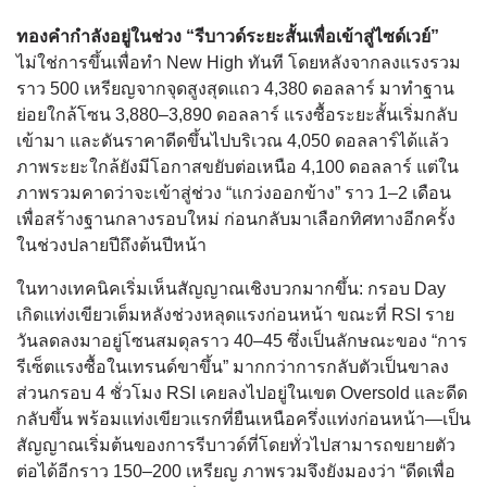
ทองคำกำลังอยู่ในช่วง “รีบาวด์ระยะสั้นเพื่อเข้าสู่ไซด์เวย์”
ไม่ใช่การขึ้นเพื่อทำ New High ทันที โดยหลังจากลงแรงรวม
ราว 500 เหรียญจากจุดสูงสุดแถว 4,380 ดอลลาร์ มาทำฐาน
ย่อยใกล้โซน 3,880–3,890 ดอลลาร์ แรงซื้อระยะสั้นเริ่มกลับ
เข้ามา และดันราคาดีดขึ้นไปบริเวณ 4,050 ดอลลาร์ได้แล้ว
ภาพระยะใกล้ยังมีโอกาสขยับต่อเหนือ 4,100 ดอลลาร์ แต่ใน
ภาพรวมคาดว่าจะเข้าสู่ช่วง “แกว่งออกข้าง” ราว 1–2 เดือน
เพื่อสร้างฐานกลางรอบใหม่ ก่อนกลับมาเลือกทิศทางอีกครั้ง
ในช่วงปลายปีถึงต้นปีหน้า
ในทางเทคนิคเริ่มเห็นสัญญาณเชิงบวกมากขึ้น: กรอบ Day
เกิดแท่งเขียวเต็มหลังช่วงหลุดแรงก่อนหน้า ขณะที่ RSI ราย
วันลดลงมาอยู่โซนสมดุลราว 40–45 ซึ่งเป็นลักษณะของ “การ
รีเซ็ตแรงซื้อในเทรนด์ขาขึ้น” มากกว่าการกลับตัวเป็นขาลง
ส่วนกรอบ 4 ชั่วโมง RSI เคยลงไปอยู่ในเขต Oversold และดีด
กลับขึ้น พร้อมแท่งเขียวแรกที่ยืนเหนือครึ่งแท่งก่อนหน้า—เป็น
สัญญาณเริ่มต้นของการรีบาวด์ที่โดยทั่วไปสามารถขยายตัว
ต่อได้อีกราว 150–200 เหรียญ ภาพรวมจึงยังมองว่า “ดีดเพื่อ