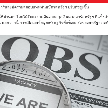
าร์และอัตราผลตอบแทนพันธบัตรสหรัฐฯ ปรับตัวสูงขึ้น
์ที่ผ่านมา โดยได้รับแรงกดดันจากสกุลเงินดอลลาร์สหรัฐฯ ที่แข็งค่า
 นอกจากนี้ การเปิดเผยข้อมูลเศรษฐกิจที่แข็งแกร่งของสหรัฐฯ กด