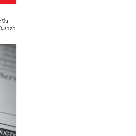
ขึ้น
ดันราคา