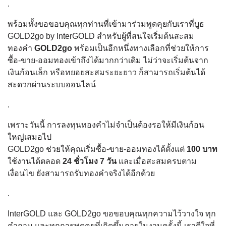
.
พร้อมทั้งขอขอบคุณทุกท่านที่เข้ามาร่วมพูดคุยกับเราที่บูธ
GOLD2go by InterGOLD สำหรับผู้ที่สนใจเริ่มต้นสะสม
ทองคำ
GOLD2go
พร้อมเป็นอีกหนึ่งทางเลือกที่ช่วยให้การ
ซื้อ-ขาย-ออมทองเข้าถึงได้มากกว่าเดิม ไม่ว่าจะเริ่มต้นจาก
เงินก้อนเล็ก หรือทยอยสะสมระยะยาว ก็สามารถเริ่มต้นได้
สะดวกผ่านระบบออนไลน์
.
เพราะวันนี้ การลงทุนทองคำไม่จำเป็นต้องรอให้มีเงินก้อน
ใหญ่เสมอไป
GOLD2go ช่วยให้คุณเริ่มซื้อ-ขาย-ออมทองได้ตั้งแต่
100 บาท
ใช้งานได้ตลอด
24 ชั่วโมง 7 วัน
และเมื่อสะสมครบตาม
เงื่อนไข ยังสามารถรับทองคำจริงได้อีกด้วย
.
InterGOLD และ GOLD2go ขอขอบคุณทุกความไว้วางใจ ทุก
คำถาม และทุกการพูดคุยที่เกิดขึ้นภายในงานครั้งนี้ เราดีใจที่