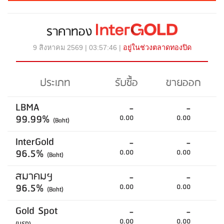
ราคาทอง
9 สิงหาคม 2569 | 03:57:46 |
อยู่ในช่วงตลาดทองปิด
ประเภท
รับซื้อ
ขายออก
LBMA
-
-
99.99%
0.00
0.00
(Baht)
InterGold
-
-
96.5%
0.00
0.00
(Baht)
สมาคมฯ
-
-
96.5%
0.00
0.00
(Baht)
Gold Spot
-
-
0.00
0.00