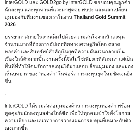
InterGOLD และ GOLD2go by InterGOLD ขอขอบคุณลูกค้า
นักลงทุน และทุกท่านที่แวะมาพูดคุย พบปะ และแลกเปลี่ยน
มุมมองกับทีมงานของเราในงาน
Thailand Gold Summit
2026
บรรยากาศภายในงานเต็มไปด้วยความสนใจจากนักลงทุน
จำนวนมากที่ต้องการอัปเดตทิศทางเศรษฐกิจโลก ตลาด
ทองคำ และสินทรัพย์สำคัญในยุคที่ความผันผวนกลายเป็น
เรื่องใกล้ตัวมากขึ้น งานครั้งนี้จึงไม่ใช่เพียงเวทีสัมมนา แต่เป็น
พื้นที่ที่ทำให้คนรักการลงทุนได้มาแลกเปลี่ยนมุมมอง และมอง
เห็นบทบาทของ “ทองคำ” ในพอร์ตการลงทุนยุคใหม่ชัดเจนยิ่ง
ขึ้น
.
InterGOLD ได้ร่วมส่งต่อมุมมองด้านการลงทุนทองคำ พร้อม
พูดคุยกับนักลงทุนอย่างใกล้ชิด เพื่อให้ทุกคนเข้าใจทั้งโอกาส
ความเสี่ยง และแนวทางการวางแผนการลงทุนที่เหมาะกับตัว
เองมากขึ้น