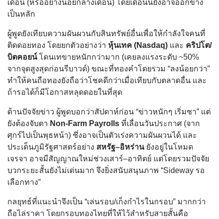
เดือน (หรืออย่างน้อยกลางเดือน) โดยเดือนนี้ยังอาจออกข้าง
เป็นหลัก
ผู้พูดยังเทียบความผันผวนกับสินทรัพย์อื่นเพื่อให้กำลังใจคนที่
ติดดอยทอง โดยยกตัวอย่างว่า
หุ้นเทค (Nasdaq)
และ
คริปโต/
บิตคอยน์
โดนเทขายหนักกว่ามาก (เคยลงแรงระดับ ~50%
จากจุดสูงสุดก่อนรีบาวด์) ขณะที่ทองคำโดยรวม “ลงน้อยกว่า”
ทำให้คนถือทองยังถือว่าโชคดีกว่าเมื่อเทียบกับตลาดอื่น และ
ถ้ารอได้ก็มีโอกาสหลุดดอยในที่สุด
ด้านปัจจัยข่าว ผู้พูดบอกว่าสัปดาห์ก่อน “ข่าวหนักๆ เริ่มซา” แต่
ยังต้องจับตา
Non-Farm Payrolls
ที่เลื่อนวันประกาศ (จาก
ศุกร์ไปเป็นพุธหน้า) ซึ่งอาจเป็นตัวเร่งความผันผวนได้ และ
ประเด็นภูมิรัฐศาสตร์อย่าง
สหรัฐ–อิหร่าน
ยังอยู่ในโหมด
เจรจา อาจมีสัญญาณใหม่ช่วงเสาร์–อาทิตย์ แต่โดยรวมปัจจัย
บวกระยะสั้นยังไม่เด่นมาก จึงยิ่งสนับสนุนภาพ “Sideway รอ
เลือกทาง”
กลยุทธ์ที่แนะนำจึงเป็น “เล่นรอบ/เก็งกำไรในกรอบ” มากกว่า
ถือไล่ราคา โดยกรอบทองไทยที่ให้ไว้สำหรับสายสั้นคือ