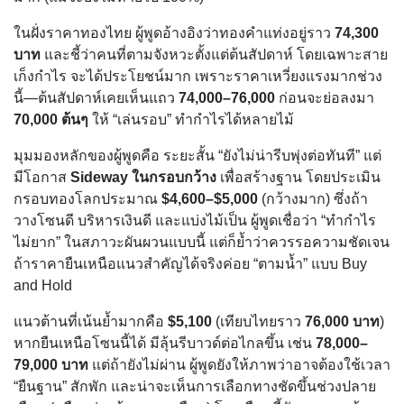
ในฝั่งราคาทองไทย ผู้พูดอ้างอิงว่าทองคำแท่งอยู่ราว
74,300
บาท
และชี้ว่าคนที่ตามจังหวะตั้งแต่ต้นสัปดาห์ โดยเฉพาะสาย
เก็งกำไร จะได้ประโยชน์มาก เพราะราคาเหวี่ยงแรงมากช่วง
นี้—ต้นสัปดาห์เคยเห็นแถว
74,000–76,000
ก่อนจะย่อลงมา
70,000 ต้นๆ
ให้ “เล่นรอบ” ทำกำไรได้หลายไม้
มุมมองหลักของผู้พูดคือ ระยะสั้น “ยังไม่น่ารีบพุ่งต่อทันที” แต่
มีโอกาส
Sideway ในกรอบกว้าง
เพื่อสร้างฐาน โดยประเมิน
กรอบทองโลกประมาณ
$4,600–$5,000
(กว้างมาก) ซึ่งถ้า
วางโซนดี บริหารเงินดี และแบ่งไม้เป็น ผู้พูดเชื่อว่า “ทำกำไร
ไม่ยาก” ในสภาวะผันผวนแบบนี้ แต่ก็ย้ำว่าควรรอความชัดเจน
ถ้าราคายืนเหนือแนวสำคัญได้จริงค่อย “ตามน้ำ” แบบ Buy
and Hold
แนวต้านที่เน้นย้ำมากคือ
$5,100
(เทียบไทยราว
76,000 บาท
)
หากยืนเหนือโซนนี้ได้ มีลุ้นรีบาวด์ต่อไกลขึ้น เช่น
78,000–
79,000 บาท
แต่ถ้ายังไม่ผ่าน ผู้พูดยังให้ภาพว่าอาจต้องใช้เวลา
“ยืนฐาน” สักพัก และน่าจะเห็นการเลือกทางชัดขึ้นช่วงปลาย