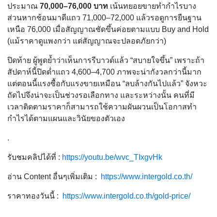
ประมาณ
70,000–76,000 บาท
เน้นทยอยขายทำกำไรบาง
ส่วนหากช้อนมาดีแถว 71,000–72,000 แล้วรอดูการยืนฐาน
เหนือ 76,000 เมื่อสัญญาณชัดขึ้นค่อยตามแบบ Buy and Hold
(แม้ราคาดูแพงกว่า แต่สัญญาณจะปลอดภัยกว่า)
ปิดท้าย ผู้พูดย้ำว่าเห็นการรีบาวด์แล้ว “สบายใจขึ้น” เพราะถ้า
สัปดาห์นี้ปิดต่ำแถว 4,600–4,700 ภาพจะน่ากังวลกว่านี้มาก
แต่ตอนนี้แรงซื้อกับแรงขายเหมือน “ลบล้างกันไปแล้ว” จังหวะ
ถัดไปจึงน่าจะเป็นช่วงรอเลือกทาง และระหว่างนั้น คนที่มี
เวลาติดตามราคาก็สามารถใช้ความผันผวนเป็นโอกาสทำ
กำไรได้ตามแผนและวินัยของตัวเอง
.
รับชมคลิปได้ที่ :
https://youtu.be/wvc_TIxgvHk
อ่าน Content อื่นๆเพิ่มเติม :
https://www.intergold.co.th/
ราคาทองวันนี้ :
https://www.intergold.co.th/gold-price/
.