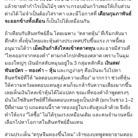
แล้วขายทำกำไรเป็นไม้ๆ เพราะกรอบมันกว้างพอให้เก็บส่วน
ต่างได้ ไม่จำเป็นต้องไล่ราคา และมีโอกาสที่
เดือนกุมภาพันธ์
จะออกข้างทั้งเดือน
ก็เป็นไปได้เหมือนกัน
ถ้าเทียบกับสินทรัพย์อื่น โดยเฉพาะ “ตลาดหุ้น” ที่เริ่มกลับมา
คึกคัก ทั้งหุ้นไทยและหุ้นต่างประเทศปรับขึ้นแรง ภาพนี้พอ
อนุมานได้ว่า
เม็ดเงินกำลังไหลเข้าตลาดทุน
และอาจมีส่วนที่
“ไหลออกจากทองคำ” ตามกลไกปกติของตลาด เพราะในมุม
มองใหญ่ๆ เงินมักสลับหมุนอยู่ใน 3 กลุ่มหลักคือ
เงินสด/
พันธบัตร – ทองคำ – หุ้น
และกฎง่ายๆ คือเงินจะวิ่งไปหา
สินทรัพย์ที่ให้ “ผลตอบแทนคุ้มความเสี่ยง” มากกว่า ช่วงที่หุ้น
ให้ความหวังผลตอบแทนสูง คนก็จะกล้ารับความเสี่ยงมากขึ้น
เลยเห็นเงินไหลเข้าหุ้นได้ไม่แปลก ขณะที่ทองคำถ้าพูดตรงๆ
มันไม่ใช่สินทรัพย์ที่ให้ผลตอบแทนสูงเป็นปกติ (ยกเว้นช่วง 1–2
ปีที่ผ่านมา) แถมตอนนี้ราคาทองอยู่ในระดับสูงแล้วด้วย จึงยิ่ง
ทำให้แรง “ไล่ซื้อ” ไม่ได้รุนแรงเหมือนเดิม และคนจำนวนหนึ่ง
เลือกไปหาโอกาสในสินทรัพย์อื่นแทน
ส่วนประเด็น “ตรุษจีนทองขึ้นไหม” เจ้าของบทพูดพยายามตอบ