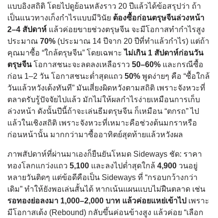
แบบอิงสถิติ โดยไปดูย้อนหลังราว 20 ปีแล้วได้ข้อสรุปว่า ถ้า
เป็นแนวทางเก็งกำไรแบบมีวินัย
ต้องซื้อก่อนตรุษจีนล่วงหน้า
2–4 สัปดาห์
แล้วค่อยขายช่วงตรุษจีน จะมีโอกาสทำกำไรสูง
ประมาณ
70%
(ประมาณ 14 ปีจาก 20 ปีที่ทำแล้วกำไร) แต่ถ้า
คุณมาซื้อ “ใกล้ตรุษจีน” โดยเฉพาะ
ไม่เกิน 1 สัปดาห์ก่อนวัน
ตรุษจีน
โอกาสชนะจะลดลงเหลือราว
50–60%
และกรณีซื้อ
ก่อน 1–2 วัน โอกาสชนะต่ำสุดแถว
50%
พูดง่ายๆ คือ “ซื้อใกล้
วันแล้วหวังเด้งทันที” มันเสี่ยงผิดหวังตามสถิติ เพราะจังหวะที่
ตลาดรับรู้ปัจจัยไปแล้ว มักไม่ให้ผลกำไรง่ายเหมือนการเก็บ
ล่วงหน้า ดังนั้นปีนี้ถ้าจะเล่นธีมตรุษจีน ก็เหมือน “ตกรถ” ไป
แล้วในเชิงสถิติ เพราะจังหวะที่เหมาะคือช่วงต้นมกราหรือ
ก่อนหน้านั้น มากกว่ามาซื้ออาทิตย์สุดท้ายแล้วหวังผล
ภาพสัปดาห์ที่ผ่านมาเองก็ยืนยันโหมด Sideways ชัด: ราคา
ทองโลกแกว่งแถว
5,100
และลงไปต่ำสุดใกล้
4,900
วนอยู่
หลายวันติดๆ แต่ข้อดีคือเป็น Sideways ที่ “กรอบกว้างกว่า
เดิม” ทำให้ยังพอเล่นสั้นได้ หากเน้นแผนแบบไม่ฝืนตลาด เช่น
รอทองย่อลงมา 1,000–2,000 บาท แล้วค่อยแหย่เข้าไป
เพราะ
มีโอกาสเด้ง (Rebound) กลับขึ้นค่อนข้างสูง แล้วค่อย “เลือก