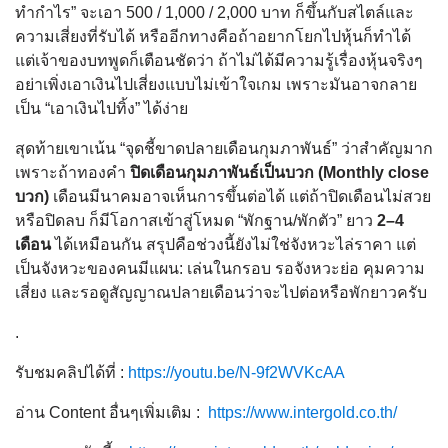
ทำกำไร” จะเอา 500 / 1,000 / 2,000 บาท ก็ขึ้นกับสไตล์และ
ความเสี่ยงที่รับได้ หรืออีกทางคือถ้าอยากโยกไปหุ้นก็ทำได้
แต่เจ้าของบทพูดก็เตือนชัดว่า ถ้าไม่ได้มีความรู้เรื่องหุ้นจริงๆ
อย่าเพิ่งเอาเงินไปเสี่ยงแบบไม่เข้าใจเกม เพราะมันอาจกลาย
เป็น “เอาเงินไปทิ้ง” ได้ง่าย
สุดท้ายเขาเน้น “จุดชี้ขาดปลายเดือนกุมภาพันธ์” ว่าสำคัญมาก
เพราะถ้าทองคำ
ปิดเดือนกุมภาพันธ์เป็นบวก (Monthly close
บวก)
เดือนมีนาคมอาจเห็นการขึ้นต่อได้ แต่ถ้าปิดเดือนไม่สวย
หรือปิดลบ ก็มีโอกาสเข้าสู่โหมด “พักฐาน/พักตัว” ยาว
2–4
เดือน
ได้เหมือนกัน สรุปคือช่วงนี้ยังไม่ใช่จังหวะไล่ราคา แต่
เป็นจังหวะของคนมีแผน: เล่นในกรอบ รอจังหวะย่อ คุมความ
เสี่ยง และรอดูสัญญาณปลายเดือนว่าจะไปต่อหรือพักยาวครับ
.
รับชมคลิปได้ที่ :
https://youtu.be/N-9f2WVKcAA
อ่าน Content อื่นๆเพิ่มเติม :
https://www.intergold.co.th/