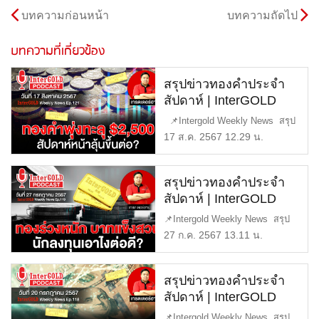
บทความก่อนหน้า
บทความถัดไป
บทความที่เกี่ยวข้อง
สรุปข่าวทองคำประจำ
สัปดาห์ | InterGOLD
WEEKLY NEWS
📌Intergold Weekly News สรุป
EP.120 | ราคาทองวันนี้ |
ข่าวทองคำ ประจำสัปดา […]
17 ส.ค. 2567 12.29 น.
ราคาทองคำแท่ง |
ทองคำราคา
สรุปข่าวทองคำประจำ
สัปดาห์ | InterGOLD
WEEKLY NEWS
📌Intergold Weekly News สรุป
EP.119 | ราคาทองวันนี้ |
ข่าวทองคำ ประจำสัปดาห์ EP11
27 ก.ค. 2567 13.11 น.
ราคาทองคำแท่ง |
[…]
ทองคำราคา
สรุปข่าวทองคำประจำ
สัปดาห์ | InterGOLD
WEEKLY NEWS
📌Intergold Weekly News สรุป