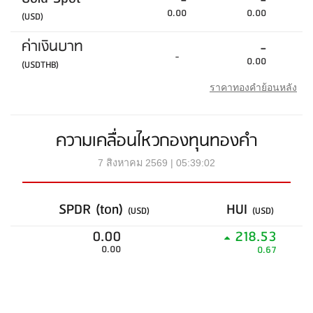
-
-
0.00
0.00
(USD)
ค่าเงินบาท
-
-
0.00
(USDTHB)
ราคาทองคำย้อนหลัง
ความเคลื่อนไหวกองทุนทองคำ
7 สิงหาคม 2569 | 05:39:02
SPDR (ton)
HUI
(USD)
(USD)
0.00
218.53
0.00
0.67