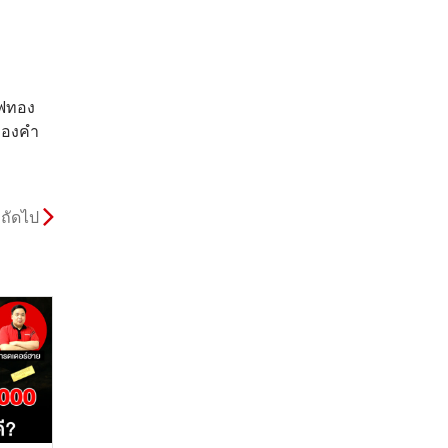
าฟทอง
ทองคำ
ถัดไป