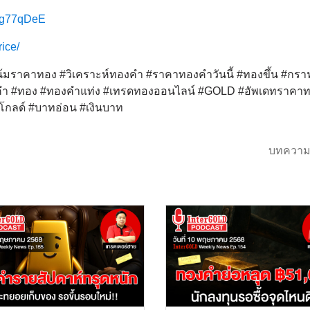
XMg77qDeE
rice/
มราคาทอง #วิเคราะห์ทองคำ #ราคาทองคำวันนี้ #ทองขึ้น #กร
 #ทอง #ทองคำแท่ง #เทรดทองออนไลน์ #GOLD #อัพเดทราคา
โกลด์ #บาทอ่อน #เงินบาท
บทความ