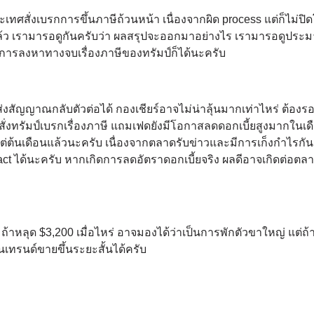
เทศสั่งเบรกการขึ้นภาษีถ้วนหน้า เนื่องจากผิด process แต่ก็ไม่ป
อยแล้ว เรามารอดูกันครับว่า ผลสรุปจะออกมาอย่างไร เรามารอดูประ
เป็นการลงหาทางจบเรื่องภาษีของทรัมป์ก็ได้นะครับ
สัญญาณกลับตัวต่อได้ กองเชียร์อาจไม่น่าลุ้นมากเท่าไหร่ ต้องรอด
งทรัมป์เบรกเรื่องภาษี แถมเฟดยังมีโอกาสลดดอกเบี้ยสูงมากในเดื
่ต้นเดือนแล้วนะครับ เนื่องจากตลาดรับข่าวและมีการเก็งกำไรกัน
Fact ได้นะครับ หากเกิดการลดอัตราดอกเบี้ยจริง ผลดีอาจเกิดต่อตลา
ถ้าหลุด $3,200 เมื่อไหร่ อาจมองได้ว่าเป็นการพักตัวขาใหญ่ แต่ถ้า
นเทรนด์ขายขึ้นระยะสั้นได้ครับ