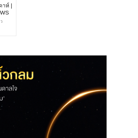
าห์ |
EWS
าว
ำ