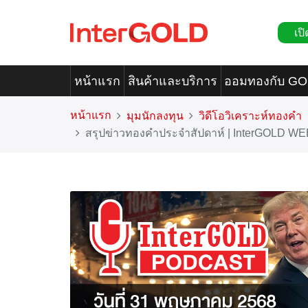
เปิ
หน้าแรก
สินค้าและบริการ
ออมทองกับ G
หน้าแรก
มุมนักลงทุน
วิดีโอวิเคราะห์ทองคำ
สรุปข่าวทองคำประจำสัปดาห์ | InterGOLD WE