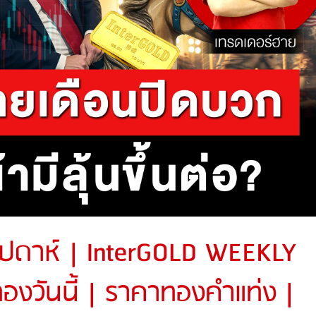
ัปดาห์ | InterGOLD WEEKLY
งวันนี้ | ราคาทองคำแท่ง |