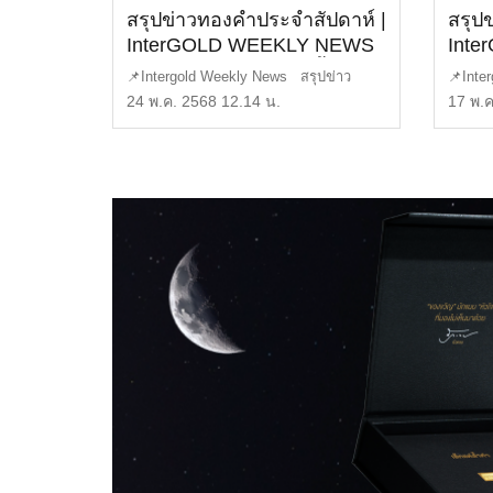
สรุปข่าวทองคำประจำสัปดาห์ |
สรุป
InterGOLD WEEKLY NEWS
Int
EP.156 | ราคาทองวันนี้ |
EP.15
📌Intergold Weekly News สรุปข่าว
📌Inte
ราคาทองคำแท่ง | ทองคำ
ราคา
ทองคำ ประจำสัปดาห์ EP1 […]
ทองคำ 
24 พ.ค. 2568 12.14 น.
17 พ.ค
ราคา
ราค