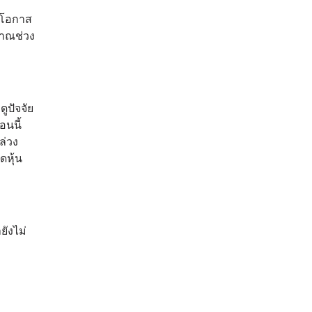
ิดโอกาส
มาณช่วง
ูปัจจัย
อนนี้
ล่วง
ดหุ้น
ยังไม่