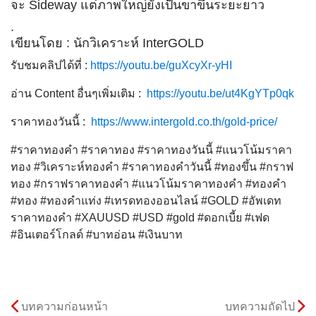
จะ Sideway แต่ภาพใหญ่ยังเป็นขาขึ้นระยะยาว
.
เขียนโดย : นักวิเคราะห์ InterGOLD
รับชมคลิปได้ที่ :
https://youtu.be/guXcyXr-yHI
อ่าน Content อื่นๆเพิ่มเติม :
https://youtu.be/ut4KgYTp0qk
ราคาทองวันนี้ :
https://www.intergold.co.th/gold-price/
#ราคาทองคำ #ราคาทอง #ราคาทองวันนี้ #แนวโน้มราคา
ทอง #วิเคราะห์ทองคำ #ราคาทองคำวันนี้ #ทองขึ้น #กราฟ
ทอง #กราฟราคาทองคำ #แนวโน้มราคาทองคำ #ทองคำ
#ทอง #ทองคำแท่ง #เทรดทองออนไลน์ #GOLD #อัพเดท
ราคาทองคำ #XAUUSD #USD #gold #ดอกเบี้ย #เฟด
#อินเตอร์โกลด์ #บาทอ่อน #เงินบาท
บทความก่อนหน้า
บทความถัดไป