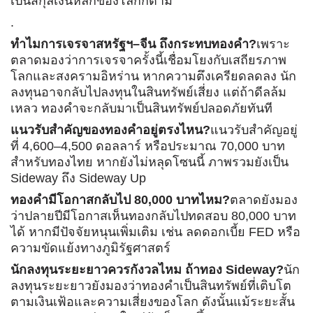
เป็นสกุลเงินหลักของโลกก็ตาม
.
ทำไมการเจรจาสหรัฐฯ–จีน ถึงกระทบทองคำ?
เพราะ
ตลาดมองว่าการเจรจาครั้งนี้เชื่อมโยงกับเสถียรภาพ
โลกและสงครามอิหร่าน หากความตึงเครียดลดลง นัก
ลงทุนอาจกลับไปลงทุนในสินทรัพย์เสี่ยง แต่ถ้าดีลล้ม
เหลว ทองคำจะกลับมาเป็นสินทรัพย์ปลอดภัยทันที
แนวรับสำคัญของทองคำอยู่ตรงไหน?
แนวรับสำคัญอยู่
ที่ 4,600–4,500 ดอลลาร์ หรือประมาณ 70,000 บาท
สำหรับทองไทย หากยังไม่หลุดโซนนี้ ภาพรวมยังเป็น
Sideway ถึง Sideway Up
ทองคำมีโอกาสกลับไป 80,000 บาทไหม?
ตลาดยังมอง
ว่าปลายปีมีโอกาสเห็นทองกลับไปทดสอบ 80,000 บาท
ได้ หากมีปัจจัยหนุนเพิ่มเติม เช่น ลดดอกเบี้ย FED หรือ
ความขัดแย้งทางภูมิรัฐศาสตร์
นักลงทุนระยะยาวควรกังวลไหม ถ้าทอง Sideway?
นัก
ลงทุนระยะยาวยังมองว่าทองคำเป็นสินทรัพย์ที่เติบโต
ตามเงินเฟ้อและความเสี่ยงของโลก ดังนั้นแม้ระยะสั้น