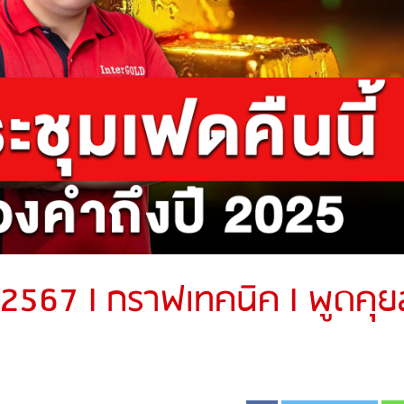
 2567 l กราฟเทคนิค l พูดคุย