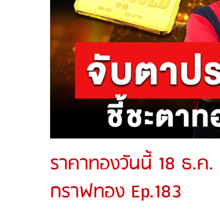
ราคาทองวันนี้ 18 ธ.ค.
กราฟทอง Ep.183