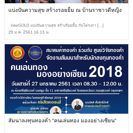
แบ่งปันความสุข สร้างรอยยิ้ม ณ บ้านราชาวดีหญิง
InterGOLD แบ่งปันความสุข สร้างร้อยยิ้ม กับโครงกา […]
29 ม.ค. 2561 16.13 น.
สัมนาลงทุนทองคำ “คนเล่นทอง มองอย่างเซียน”