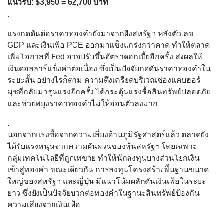
แนวรับ: $3,950 = 62,700 บาท
.
แรงกดดันต่อราคาทองคำยังมาจากฝั่งสหรัฐฯ หลังตัวเลข
GDP และเงินเฟ้อ PCE ออกมาแข็งแกร่งกว่าคาด ทำให้ตลาด
เพิ่มโอกาสที่ Fed อาจปรับขึ้นอัตราดอกเบี้ยอีกครั้ง ส่งผลให้
เงินดอลลาร์แข็งค่าต่อเนื่อง ซึ่งเป็นปัจจัยกดดันราคาทองคำใน
ระยะสั้น อย่างไรก็ตาม ความตึงเครียดบริเวณช่องแคบฮอร์
มุซที่กลับมารุนแรงอีกครั้ง ได้กระตุ้นแรงซื้อสินทรัพย์ปลอดภัย
และช่วยพยุงราคาทองคำไม่ให้อ่อนตัวลงมาก
.
นอกจากแรงซื้อจากความเสี่ยงด้านภูมิรัฐศาสตร์แล้ว ตลาดยัง
ได้รับแรงหนุนจากความผันผวนของหุ้นสหรัฐฯ โดยเฉพาะ
กลุ่มเทคโนโลยีที่ถูกเทขาย ทำให้นักลงทุนบางส่วนโยกเงิน
เข้าสู่ทองคำ ขณะเดียวกัน การลงทุนโครงสร้างพื้นฐานขนาด
ใหญ่ของสหรัฐฯ และญี่ปุ่น มีแนวโน้มผลักดันเงินเฟ้อในระยะ
ยาว ซึ่งยังเป็นปัจจัยบวกต่อทองคำในฐานะสินทรัพย์ป้องกัน
ความเสี่ยงจากเงินเฟ้อ