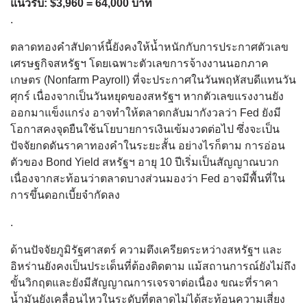
แนวรับ: $3,960 = 64,000 บาท
.
ตลาดทองคำสัปดาห์นี้ยังคงให้น้ำหนักกับการประกาศตัวเลข
เศรษฐกิจสหรัฐฯ โดยเฉพาะตัวเลขการจ้างงานนอกภาค
เกษตร (Nonfarm Payroll) ที่จะประกาศในวันพฤหัสบดีแทนวัน
ศุกร์ เนื่องจากเป็นวันหยุดของสหรัฐฯ หากตัวเลขแรงงานยัง
ออกมาแข็งแกร่ง อาจทำให้ตลาดกลับมากังวลว่า Fed ยังมี
โอกาสคงจุดยืนใช้นโยบายการเงินเข้มงวดต่อไป ซึ่งจะเป็น
ปัจจัยกดดันราคาทองคำในระยะสั้น อย่างไรก็ตาม การอ่อน
ตัวของ Bond Yield สหรัฐฯ อายุ 10 ปีเริ่มเป็นสัญญาณบวก
เนื่องจากสะท้อนว่าตลาดบางส่วนมองว่า Fed อาจมีพื้นที่ใน
การขึ้นดอกเบี้ยจำกัดลง
.
ด้านปัจจัยภูมิรัฐศาสตร์ ความตึงเครียดระหว่างสหรัฐฯ และ
อิหร่านยังคงเป็นประเด็นที่ต้องติดตาม แม้สถานการณ์ยังไม่ถึง
ขั้นวิกฤตและยังมีสัญญาณการเจรจาต่อเนื่อง ขณะที่ราคา
น้ำมันยังเคลื่อนไหวในระดับที่ตลาดไม่ได้สะท้อนความเสี่ยง