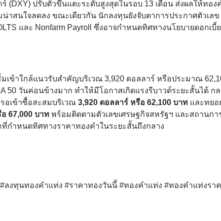
าร์ (DXY) ปรับตัวขึ้นแตะระดับสูงสุดในรอบ 13 เดือน ส่งผลให้ทองค
วามน่าสนใจลดลง ขณะเดียวกัน นักลงทุนยังจับตาการประกาศตัวเลข
, JOLTS และ Nonfarm Payroll ซึ่งอาจกำหนดทิศทางนโยบายดอกเบี้
่มเข้าใกล้แนวรับสำคัญบริเวณ 3,920 ดอลลาร์ หรือประมาณ 62,
MA 50 วันค่อนข้างมาก ทำให้มีโอกาสเกิดแรงรีบาวด์ระยะสั้นได้ กลย
นำรอเข้าซื้อสะสมบริเวณ
3,920 ดอลลาร์ หรือ 62,100 บาท
และทยอ
รือ 67,000 บาท
พร้อมติดตามตัวเลขเศรษฐกิจสหรัฐฯ และสถานกา
ัยหลักที่กำหนดทิศทางราคาทองคำในระยะสั้นถึงกลาง
ด์ #ลงทุนทองคำแท่ง #ราคาทองวันนี้ #ทองคำแท่ง #ทองคำแท่งรา