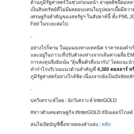
ด้านภูมิรัฐศาสตร์ในช่วงก่อนหน้า ล่าสุดดัชนีดอลล
เป็นสินทรัพย์ที่ไม่มีผลตอบแทนในรูปดอกเบี้ยมีค
เศรษฐกิจสำคัญของสหรัฐฯ ในสัปดาห์นี้ ทั้ง PMI
Fed ในระยะต่อไป
.
อย่างไรก็ตาม ในมุมมองทางเทคนิค ราคาทองคำเริ
และอยู่ในภาวะที่ปรับตัวลงห่างจากเส้นค่าเฉลี่ย E
การลงทุนจึงยังเน้น “ลุ้นฟื้นตัวที่แนวรับ” โดยแนะ
ทำกำไรบริเวณแนวต้านสำคัญที่
4,380 ดอลลาร์ ห
ภูมิรัฐศาสตร์อย่างใกล้ชิด เนื่องจากยังเป็นปัจจ
.
บทวิเคราะห์โดย : นักวิเคราะห์ InterGOLD
#ข่าวตัวเลขเศรษฐกิจ #InterGOLD #อินเตอร์โกล
สนใจเปิดบัญชีซื้อขายทองคำแท่ง :
คลิก