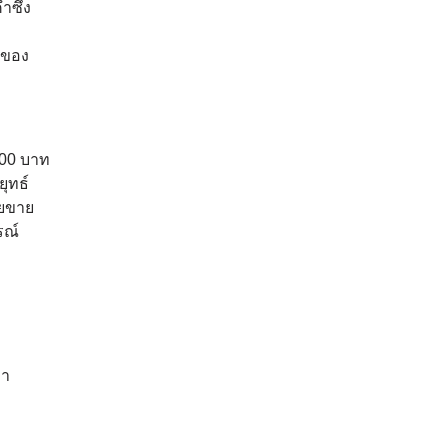
ำซึ่ง
ยของ
100 บาท
ุทธ์
ยขาย
รณ์
คา