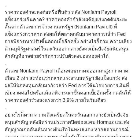
.
ราคาทองคำจะลงต่อหรือฟื้นตัว หลัง Nonfarm Payroll
แข็งแกร่งเกินคาด? ราคาทองคำกำลังเผชิญแรงกดดันระยะ
สั้นจากตัวเลขการจ้างงานสหรัฐฯ (Nonfarm Payroll) ที่
แข็งแกร่งกว่าคาด ส่งผลให้ตลาดกลับมาคาดการณ์ว่า Fed
อาจพิจารณาปรับขึ้นดอกเบี้ยอีกครั้ง อย่างไรก็ตาม ความเสี่ยง
ด้านภูมิรัฐศาสตร์ในตะวันออกกลางยังคงเป็นปัจจัยสนับสนุน
สำคัญที่อาจช่วยจำกัดการปรับตัวลงของทองคำได้
.
ตัวเลข Nonfarm Payroll เดือนพฤษภาคมออกมาสูงกว่าคาด
เกือบ 2 เท่า สะท้อนว่าตลาดแรงงานสหรัฐฯ ยังแข็งแกร่ง ส่ง
ผลให้นักลงทุนกลับมากังวลว่า Fed อาจใช้นโยบายการเงินที่
เข้มงวดต่อไปหรือแม้แต่พิจารณาขึ้นดอกเบี้ยอีกครั้ง กดดันให้
ราคาทองคำร่วงลงแรงกว่า 3.9% ภายในวันเดียว
.
อย่างไรก็ตาม ความตึงเครียดในตะวันออกกลางยังเป็นปัจจัย
หนุนสำคัญ หลังอิหร่านประกาศปิดช่องแคบ Hormuz และส่ง
สัญญาณกดดันเส้นทางเดินเรือในทะเลแดง หากสถานการณ์
ลุกลามอาจกระทบการขนส่งน้ำมันโลกและเพิ่มความต้องการ