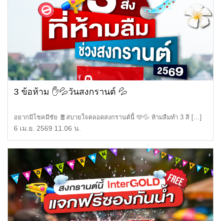
3 ข้อห้าม ✋💦วันสงกรานต์ 💦
อยากมีโชคมีชัย 🧧สบายใจตลอดสงกรานต์นี้ 🩵💦 ห้ามลืมทำ 3 สิ […]
6 เม.ย. 2569 11.06 น.