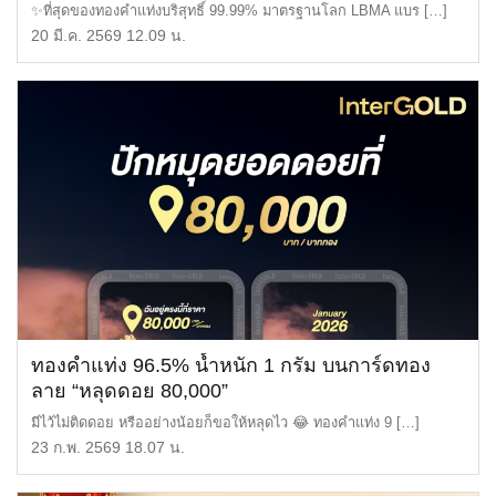
สวิตเซอร์แลนด์
✨ที่สุดของทองคำแท่งบริสุทธิ์ 99.99% มาตรฐานโลก LBMA แบร […]
20 มี.ค. 2569 12.09 น.
ทองคำแท่ง 96.5% น้ำหนัก 1 กรัม บนการ์ดทอง
ลาย “หลุดดอย 80,000”
มีไว้ไม่ติดดอย หรืออย่างน้อยก็ขอให้หลุดไว 😂 ทองคำแท่ง 9 […]
23 ก.พ. 2569 18.07 น.