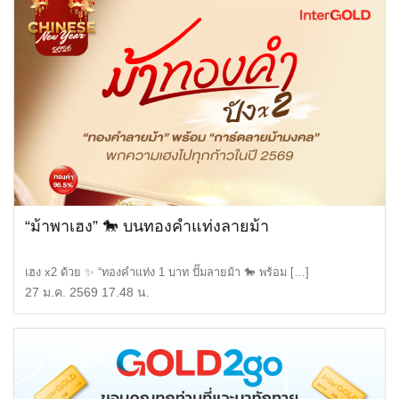
“ม้าพาเฮง” 🐎 บนทองคำแท่งลายม้า
เฮง x2 ด้วย ✨ “ทองคำแท่ง 1 บาท ปั๊มลายม้า 🐎 พร้อม […]
27 ม.ค. 2569 17.48 น.